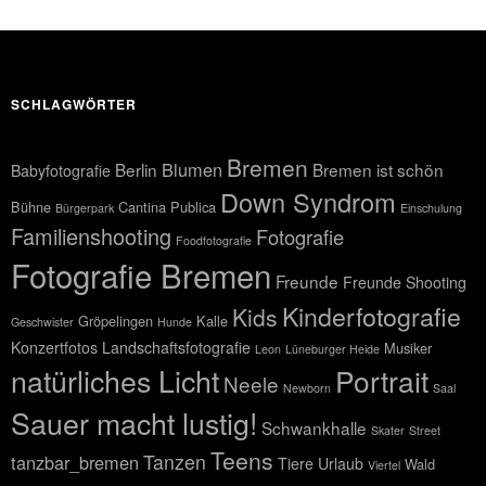
SCHLAGWÖRTER
Bremen
Blumen
Berlin
Bremen ist schön
Babyfotografie
Down Syndrom
Bühne
Cantina Publica
Bürgerpark
Einschulung
Familienshooting
Fotografie
Foodfotografie
Fotografie Bremen
Freunde
Freunde Shooting
Kinderfotografie
Kids
Gröpelingen
Kalle
Geschwister
Hunde
Konzertfotos
Landschaftsfotografie
Musiker
Leon
Lüneburger Heide
natürliches Licht
Portrait
Neele
Newborn
Saal
Sauer macht lustig!
Schwankhalle
Skater
Street
Teens
Tanzen
tanzbar_bremen
Tiere
Urlaub
Wald
Viertel