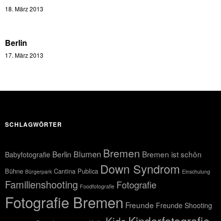
18. März 2013
Berlin
17. März 2013
SCHLAGWÖRTER
Bremen
Blumen
Berlin
Bremen ist schön
Babyfotografie
Down Syndrom
Bühne
Cantina Publica
Bürgerpark
Einschulung
Familienshooting
Fotografie
Foodfotografie
Fotografie Bremen
Freunde
Freunde Shooting
Kinderfotografie