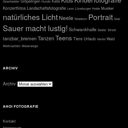
Kids
Gröpelingen
Kalle
Geschwister
Hunde
Konzertfotos
Landschaftsfotografie
Musiker
Leon
Lüneburger Heide
natürliches Licht
Portrait
Neele
Newborn
Saal
Sauer macht lustig!
Schwankhalle
Skater
Street
Teens
Tanzen
tanzbar_bremen
Tiere
Urlaub
Wald
Viertel
Weihnachten
Weserwege
ARCHIV
Archiv
AHOI FOTOGRAFIE
Kontakt
Impressum