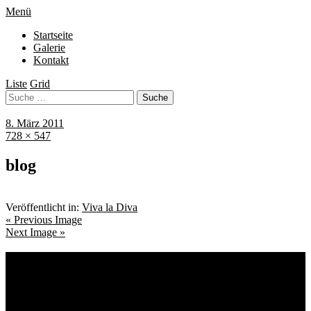
Menü
Startseite
Galerie
Kontakt
Liste
Grid
8. März 2011
728 × 547
blog
Veröffentlicht in:
Viva la Diva
« Previous Image
Next Image »
Schlagwörter
Bremen
Blumen
Berlin
Bremen ist schön
Babyfotografie
Bühne
Down Syndrom
Cantina Publica
Bürgerpark
Einschulung