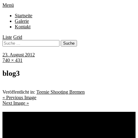
Menü
Startseite
Galerie
Kontakt
Liste
Grid
23. August 2012
740 × 431
blog3
Veröffentlicht in:
Teenie Shooting Bremen
« Previous Image
Next Image »
Schlagwörter
Bremen
Blumen
Berlin
Bremen ist schön
Babyfotografie
Bühne
Down Syndrom
Cantina Publica
Bürgerpark
Einschulung