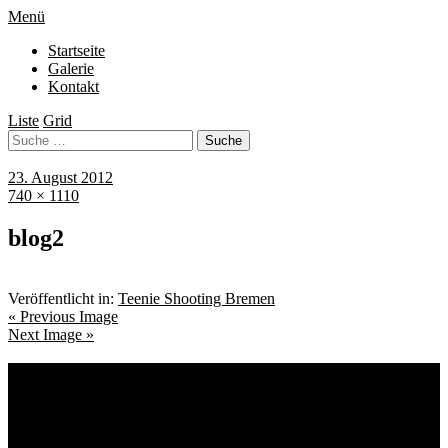
Menü
Startseite
Galerie
Kontakt
Liste
Grid
23. August 2012
740 × 1110
blog2
Veröffentlicht in:
Teenie Shooting Bremen
« Previous Image
Next Image »
Schlagwörter
Bremen
Blumen
Berlin
Bremen ist schön
Babyfotografie
Bühne
Down Syndrom
Cantina Publica
Bürgerpark
Einschulung