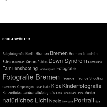
SCHLAGWÖRTER
Bremen
Blumen
Berlin
Bremen ist schön
Babyfotografie
Down Syndrom
Bühne
Cantina Publica
Bürgerpark
Einschulung
Familienshooting
Fotografie
Foodfotografie
Fotografie Bremen
Freunde
Freunde Shooting
Kinderfotografie
Kids
Gröpelingen
Kalle
Geschwister
Hunde
Konzertfotos
Landschaftsfotografie
Musiker
Leon
Lüneburger Heide
natürliches Licht
Portrait
Neele
Newborn
Saal