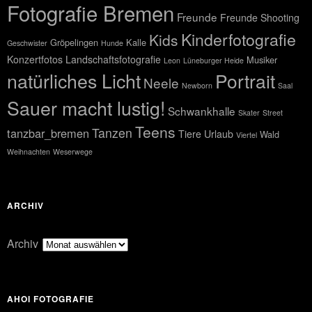
Fotografie Bremen
Freunde
Freunde Shooting
Kinderfotografie
Kids
Gröpelingen
Kalle
Geschwister
Hunde
Konzertfotos
Landschaftsfotografie
Musiker
Leon
Lüneburger Heide
natürliches Licht
Portrait
Neele
Newborn
Saal
Sauer macht lustig!
Schwankhalle
Skater
Street
Teens
Tanzen
tanzbar_bremen
Tiere
Urlaub
Wald
Viertel
Weihnachten
Weserwege
ARCHIV
Archiv
AHOI FOTOGRAFIE