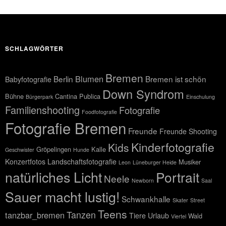
SCHLAGWÖRTER
Bremen
Blumen
Berlin
Bremen ist schön
Babyfotografie
Down Syndrom
Bühne
Cantina Publica
Bürgerpark
Einschulung
Familienshooting
Fotografie
Foodfotografie
Fotografie Bremen
Freunde
Freunde Shooting
Kinderfotografie
Kids
Gröpelingen
Kalle
Geschwister
Hunde
Konzertfotos
Landschaftsfotografie
Musiker
Leon
Lüneburger Heide
natürliches Licht
Portrait
Neele
Newborn
Saal
Sauer macht lustig!
Schwankhalle
Skater
Street
Teens
Tanzen
tanzbar_bremen
Tiere
Urlaub
Wald
Viertel