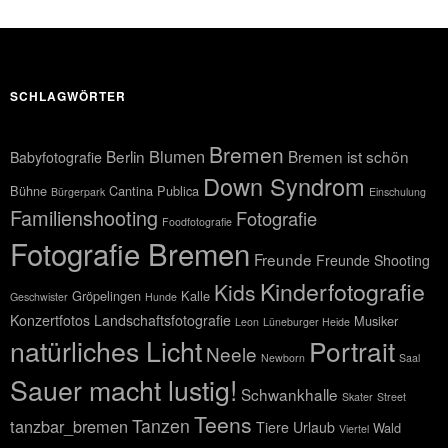
SCHLAGWÖRTER
Bremen
Blumen
Berlin
Bremen ist schön
Babyfotografie
Down Syndrom
Bühne
Cantina Publica
Bürgerpark
Einschulung
Familienshooting
Fotografie
Foodfotografie
Fotografie Bremen
Freunde
Freunde Shooting
Kinderfotografie
Kids
Gröpelingen
Kalle
Geschwister
Hunde
Konzertfotos
Landschaftsfotografie
Musiker
Leon
Lüneburger Heide
natürliches Licht
Portrait
Neele
Newborn
Saal
Sauer macht lustig!
Schwankhalle
Skater
Street
Teens
Tanzen
tanzbar_bremen
Tiere
Urlaub
Wald
Viertel