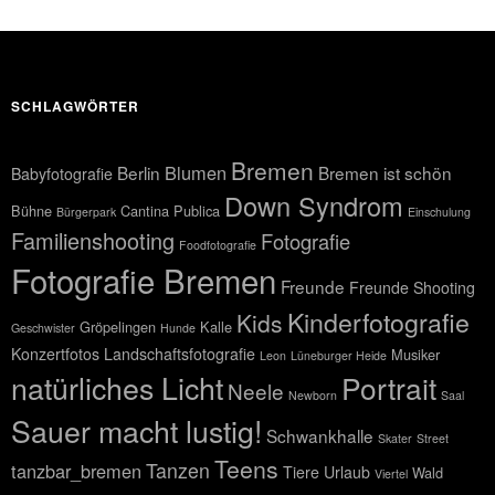
SCHLAGWÖRTER
Bremen
Blumen
Berlin
Bremen ist schön
Babyfotografie
Down Syndrom
Bühne
Cantina Publica
Bürgerpark
Einschulung
Familienshooting
Fotografie
Foodfotografie
Fotografie Bremen
Freunde
Freunde Shooting
Kinderfotografie
Kids
Gröpelingen
Kalle
Geschwister
Hunde
Konzertfotos
Landschaftsfotografie
Musiker
Leon
Lüneburger Heide
natürliches Licht
Portrait
Neele
Newborn
Saal
Sauer macht lustig!
Schwankhalle
Skater
Street
Teens
Tanzen
tanzbar_bremen
Tiere
Urlaub
Wald
Viertel