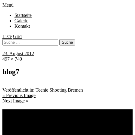
Menü
Startseite
Galerie
Kontakt
Liste
Grid
23. August 2012
497 × 740
blog7
Veröffentlicht in:
Teenie Shooting Bremen
« Previous Image
Next Image »
Schlagwörter
Bremen
Blumen
Berlin
Bremen ist schön
Babyfotografie
Bühne
Down Syndrom
Cantina Publica
Bürgerpark
Einschulung