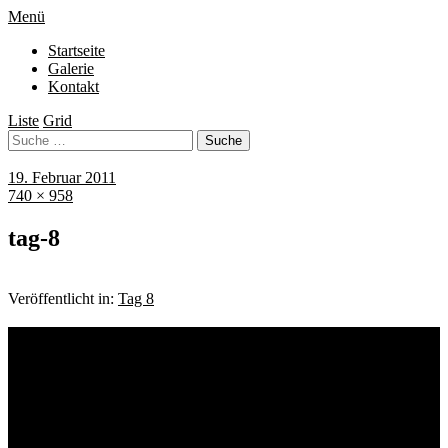
Menü
Startseite
Galerie
Kontakt
Liste
Grid
19. Februar 2011
740 × 958
tag-8
Veröffentlicht in:
Tag 8
Schlagwörter
Bremen
Blumen
Berlin
Bremen ist schön
Babyfotografie
Bühne
Down Syndrom
Cantina Publica
Bürgerpark
Einschulung
Fotografie
Familienshooting
Fotografie
Foodfotografie