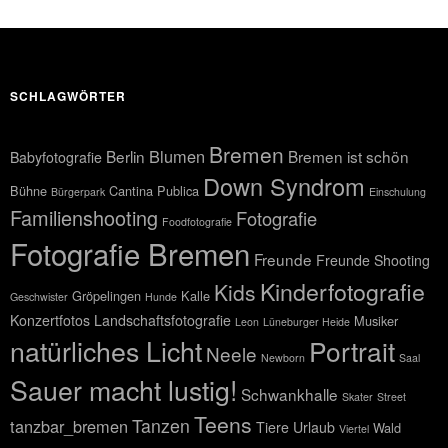
SCHLAGWÖRTER
Bremen
Blumen
Berlin
Bremen ist schön
Babyfotografie
Down Syndrom
Bühne
Cantina Publica
Bürgerpark
Einschulung
Familienshooting
Fotografie
Foodfotografie
Fotografie Bremen
Freunde
Freunde Shooting
Kinderfotografie
Kids
Gröpelingen
Kalle
Geschwister
Hunde
Konzertfotos
Landschaftsfotografie
Musiker
Leon
Lüneburger Heide
natürliches Licht
Portrait
Neele
Newborn
Saal
Sauer macht lustig!
Schwankhalle
Skater
Street
Teens
Tanzen
tanzbar_bremen
Tiere
Urlaub
Wald
Viertel