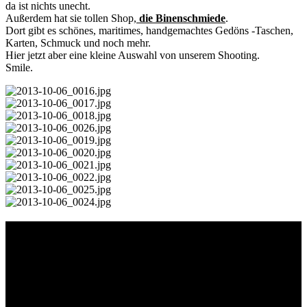
da ist nichts unecht.
Außerdem hat sie tollen Shop,
die Binenschmiede
.
Dort gibt es schönes, maritimes, handgemachtes Gedöns -Taschen,
Karten, Schmuck und noch mehr.
Hier jetzt aber eine kleine Auswahl von unserem Shooting.
Smile.
Schlagwörter
Bremen
Blumen
Berlin
Bremen ist schön
Babyfotografie
Bühne
Down Syndrom
Cantina Publica
Bürgerpark
Einschulung
Fotografie
Familienshooting
Fotografie
Foodfotografie