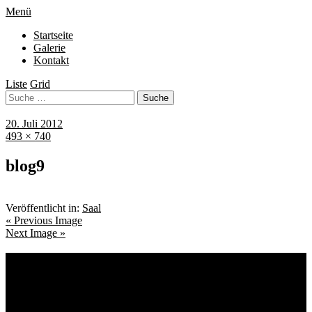
Menü
Startseite
Galerie
Kontakt
Liste
Grid
20. Juli 2012
493 × 740
blog9
Veröffentlicht in:
Saal
« Previous Image
Next Image »
Schlagwörter
Bremen
Blumen
Berlin
Bremen ist schön
Babyfotografie
Bühne
Down Syndrom
Cantina Publica
Bürgerpark
Einschulung