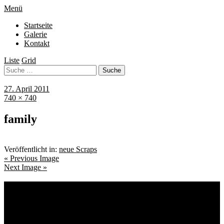
Menü
Startseite
Galerie
Kontakt
Liste
Grid
27. April 2011
740 × 740
family
Veröffentlicht in:
neue Scraps
« Previous Image
Next Image »
Schlagwörter
Bremen
Blumen
Berlin
Bremen ist schön
Babyfotografie
Bühne
Down Syndrom
Cantina Publica
Bürgerpark
Einschulung