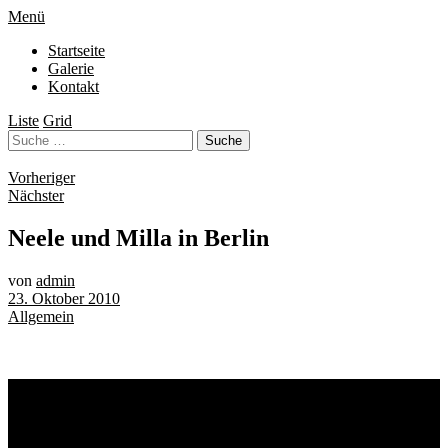
Menü
Startseite
Galerie
Kontakt
Liste
Grid
Vorheriger
Nächster
Neele und Milla in Berlin
von
admin
23. Oktober 2010
Allgemein
Schlagwörter
Bremen
Blumen
Berlin
Bremen ist schön
Babyfotografie
Bühne