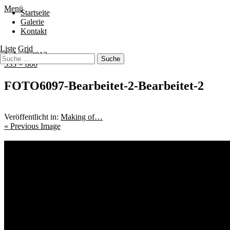
Menü
Startseite
Galerie
Kontakt
Liste
Grid
1. April 2013
533 × 800
FOTO6097-Bearbeitet-2-Bearbeitet-2
Veröffentlicht in:
Making of…
« Previous Image
Schlagwörter
Bremen
Blumen
Berlin
Bremen ist schön
Babyfotografie
Bühne
Bürger
Kin
Kids
Freunde
Freunde Shooting
Gröpelingen
Kalle
Geschwister
Hunde
Sauer macht lustig!
tanzbar_b
Schwankhalle
Skater
Street
Archiv