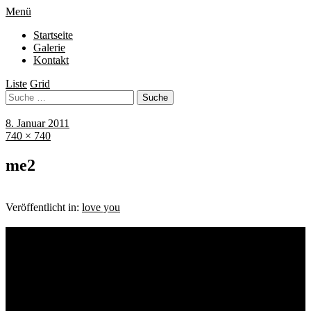
Menü
Startseite
Galerie
Kontakt
Liste
Grid
8. Januar 2011
740 × 740
me2
Veröffentlicht in:
love you
Schlagwörter
Bremen
Blumen
Berlin
Bremen ist schön
Babyfotografie
Bühne
Down Syndrom
Cantina Publica
Bürgerpark
Einschulung
Fotografie
Familienshooting
Fotografie
Foodfotografie