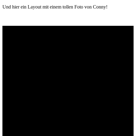
Und hier ein Layout mit einem tollen Foto von Conny!
Schlagwörter
Bremen
Blumen
Berlin
Bremen ist schön
Babyfotografie
Bühne
Down Syndrom
Cantina Publica
Bürgerpark
Einschulung
Fotografie
Familienshooting
Fotografie
Foodfotografie
Bremen
Freunde
Freunde Shooting
Gröpelingen
Geschwister
Hunde
Kinderfotografie
Kids
Konzertfotos
Kalle
natürliches
Landschaftsfotografie
Musiker
Leon
Lüneburger Heide
Licht
Sauer macht
Portrait
Neele
Newborn
Saal
lustig!
Tanzen
tanzbar_bremen
Schwankhalle
Skater
Street
Teens
Tiere
Urlaub
Wald
Viertel
Weihnachten
Weserwege
Archiv