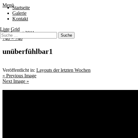
Menü
Startseite
Galerie
Kontakt
Liste
Grid
20. August 2011
740 × 740
unüberfühlbar1
Veröffentlicht in:
Layouts der letzten Wochen
« Previous Image
Next Image »
Schlagwörter
Bremen
Blumen
Berlin
Bremen ist schön
Babyfotografie
Bühne
Bürger
Kin
Kids
Freunde
Freunde Shooting
Gröpelingen
Kalle
Geschwister
Hunde
Sauer macht lustig!
tanzbar_b
Schwankhalle
Skater
Street