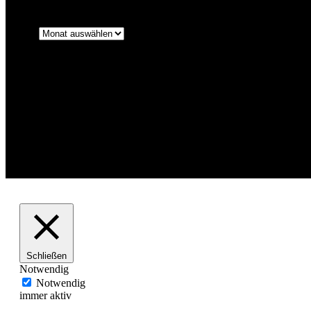
Archiv
Archiv
Ahoi Fotografie
Kontakt
Impressum
Datenschutzerklärung
Facebook
Pinterest
© Ahoi Fotografie Daniela Buchholz
Schließen
Notwendig
Notwendig
immer aktiv