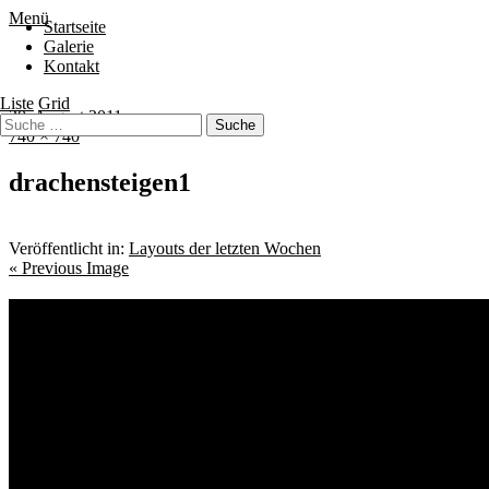
Menü
Startseite
Galerie
Kontakt
Liste
Grid
20. August 2011
740 × 740
drachensteigen1
Veröffentlicht in:
Layouts der letzten Wochen
« Previous Image
Schlagwörter
Bremen
Blumen
Berlin
Bremen ist schön
Babyfotografie
Bühne
Bürger
Kin
Kids
Freunde
Freunde Shooting
Gröpelingen
Kalle
Geschwister
Hunde
Sauer macht lustig!
tanzbar_b
Schwankhalle
Skater
Street
Archiv