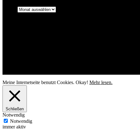
Archiv
Ahoi Fotografie
Kontakt
Impressum
Datenschutzerklärung
Facebook
Pinterest
© Ahoi Fotografie Daniela Buchholz
Meine Internetseite benutzt Cookies.
Okay!
Mehr lesen.
Schließen
Notwendig
Notwendig
immer aktiv