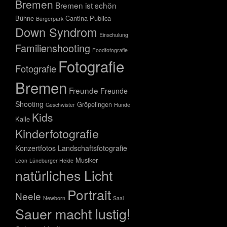
Bremen
Bremen ist schön
Bühne
Cantina Publica
Bürgerpark
Down Syndrom
Einschulung
Familienshooting
Foodfotografie
Fotografie
Fotografie
Bremen
Freunde
Freunde
Shooting
Gröpelingen
Geschwister
Hunde
Kids
Kalle
Kinderfotografie
Konzertfotos
Landschaftsfotografie
Musiker
Leon
Lüneburger Heide
natürliches Licht
Portrait
Neele
Newborn
Saal
Sauer macht lustig!