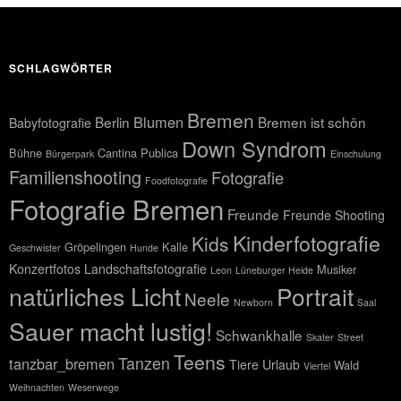
SCHLAGWÖRTER
Bremen
Blumen
Berlin
Bremen ist schön
Babyfotografie
Down Syndrom
Bühne
Cantina Publica
Bürgerpark
Einschulung
Familienshooting
Fotografie
Foodfotografie
Fotografie Bremen
Freunde
Freunde Shooting
Kinderfotografie
Kids
Gröpelingen
Kalle
Geschwister
Hunde
Konzertfotos
Landschaftsfotografie
Musiker
Leon
Lüneburger Heide
natürliches Licht
Portrait
Neele
Newborn
Saal
Sauer macht lustig!
Schwankhalle
Skater
Street
Teens
Tanzen
tanzbar_bremen
Tiere
Urlaub
Wald
Viertel
Weihnachten
Weserwege