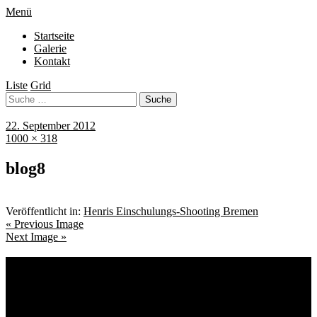
Menü
Startseite
Galerie
Kontakt
Liste
Grid
22. September 2012
1000 × 318
blog8
Veröffentlicht in:
Henris Einschulungs-Shooting Bremen
« Previous Image
Next Image »
Schlagwörter
Bremen
Blumen
Berlin
Bremen ist schön
Babyfotografie
Bühne
Down Syndrom
Cantina Publica
Bürgerpark
Einschulung