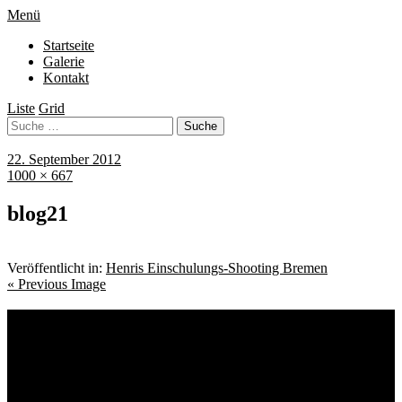
Menü
Startseite
Galerie
Kontakt
Liste
Grid
22. September 2012
1000 × 667
blog21
Veröffentlicht in:
Henris Einschulungs-Shooting Bremen
« Previous Image
Schlagwörter
Bremen
Blumen
Berlin
Bremen ist schön
Babyfotografie
Bühne
Down Syndrom
Cantina Publica
Bürgerpark
Einschulung