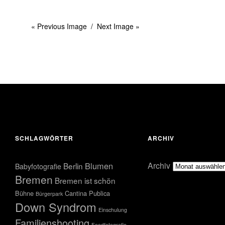
« Previous Image
Next Image »
SCHLAGWÖRTER
ARCHIV
Blumen
Archiv
Berlin
Babyfotografie
Bremen
Bremen ist schön
Bühne
Cantina Publica
Bürgerpark
Down Syndrom
Einschulung
Familienshooting
Foodfotografie