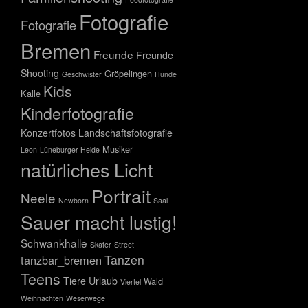
Fotografie
Fotografie
Bremen
Freunde
Freunde
Shooting
Gröpelingen
Geschwister
Hunde
Kids
Kalle
Kinderfotografie
Konzertfotos
Landschaftsfotografie
Musiker
Leon
Lüneburger Heide
natürliches Licht
Portrait
Neele
Newborn
Saal
Sauer macht lustig!
Schwankhalle
Skater
Street
Tanzen
tanzbar_bremen
Teens
Tiere
Urlaub
Wald
Viertel
Weihnachten
Weserwege