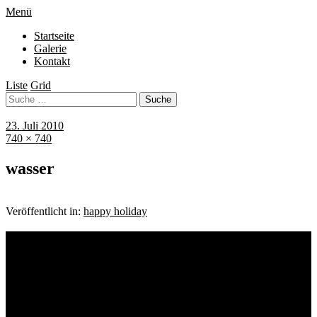
Menü
Startseite
Galerie
Kontakt
Liste
Grid
23. Juli 2010
740 × 740
wasser
Veröffentlicht in:
happy holiday
Schlagwörter
Bremen
Blumen
Berlin
Bremen ist schön
Babyfotografie
Bühne
Down Syndrom
Cantina Publica
Bürgerpark
Einschulung
Fotografie
Familienshooting
Fotografie
Foodfotografie