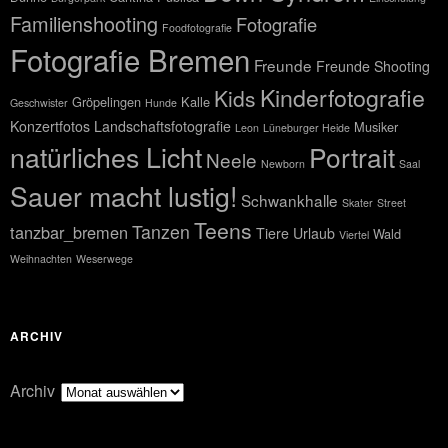
Familienshooting
Fotografie
Foodfotografie
Fotografie Bremen
Freunde
Freunde Shooting
Kinderfotografie
Kids
Gröpelingen
Kalle
Geschwister
Hunde
Konzertfotos
Landschaftsfotografie
Musiker
Leon
Lüneburger Heide
natürliches Licht
Portrait
Neele
Newborn
Saal
Sauer macht lustig!
Schwankhalle
Skater
Street
Teens
Tanzen
tanzbar_bremen
Tiere
Urlaub
Wald
Viertel
Weihnachten
Weserwege
ARCHIV
Archiv