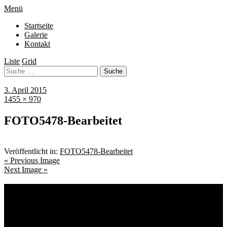
Menü
Startseite
Galerie
Kontakt
Liste
Grid
3. April 2015
1455 × 970
FOTO5478-Bearbeitet
Veröffentlicht in:
FOTO5478-Bearbeitet
« Previous Image
Next Image »
Schlagwörter
Bremen
Blumen
Berlin
Bremen ist schön
Babyfotografie
Bühne
Down Syndrom
Cantina Publica
Bürgerpark
Einschulung