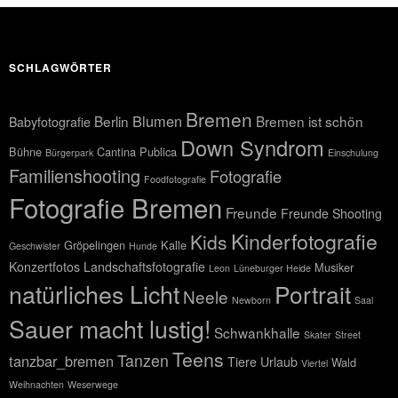
SCHLAGWÖRTER
Bremen
Blumen
Berlin
Bremen ist schön
Babyfotografie
Down Syndrom
Bühne
Cantina Publica
Bürgerpark
Einschulung
Familienshooting
Fotografie
Foodfotografie
Fotografie Bremen
Freunde
Freunde Shooting
Kinderfotografie
Kids
Gröpelingen
Kalle
Geschwister
Hunde
Konzertfotos
Landschaftsfotografie
Musiker
Leon
Lüneburger Heide
natürliches Licht
Portrait
Neele
Newborn
Saal
Sauer macht lustig!
Schwankhalle
Skater
Street
Teens
Tanzen
tanzbar_bremen
Tiere
Urlaub
Wald
Viertel
Weihnachten
Weserwege