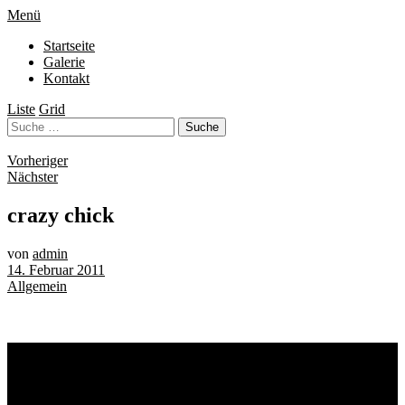
Menü
Startseite
Galerie
Kontakt
Liste
Grid
Vorheriger
Nächster
crazy chick
von
admin
14. Februar 2011
Allgemein
Schlagwörter
Bremen
Blumen
Berlin
Bremen ist schön
Babyfotografie
Bühne