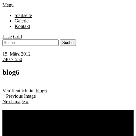
Menü
Startseite
Galerie
Kontakt
Liste
Grid
15. März 2012
740 × 550
blog6
Veröffentlicht in:
blog6
« Previous Image
Next Image »
Schlagwörter
Bremen
Blumen
Berlin
Bremen ist schön
Babyfotografie
Bühne
Down Syndrom
Cantina Publica
Bürgerpark
Einschulung