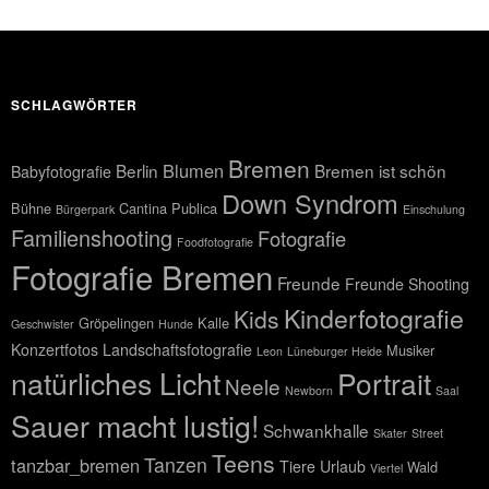
SCHLAGWÖRTER
Bremen
Blumen
Berlin
Bremen ist schön
Babyfotografie
Down Syndrom
Bühne
Cantina Publica
Bürgerpark
Einschulung
Familienshooting
Fotografie
Foodfotografie
Fotografie Bremen
Freunde
Freunde Shooting
Kinderfotografie
Kids
Gröpelingen
Kalle
Geschwister
Hunde
Konzertfotos
Landschaftsfotografie
Musiker
Leon
Lüneburger Heide
natürliches Licht
Portrait
Neele
Newborn
Saal
Sauer macht lustig!
Schwankhalle
Skater
Street
Teens
Tanzen
tanzbar_bremen
Tiere
Urlaub
Wald
Viertel