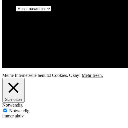
Archiv
Ahoi Fotografie
Kontakt
Impressum
Datenschutzerklärung
Facebook
Pinterest
© Ahoi Fotografie Daniela Buchholz
Meine Internetseite benutzt Cookies.
Okay!
Mehr lesen.
Schließen
Notwendig
Notwendig
immer aktiv