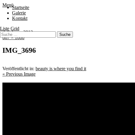
Menü
Startseite
Galerie
Kontakt
Liste
Grid
2. Februar 2013
667 × 1000
IMG_3696
Veröffentlicht in:
beauty is where you find it
« Previous Image
Schlagwörter
Bremen
Blumen
Berlin
Bremen ist schön
Babyfotografie
Bühne
Bürger
Kin
Kids
Freunde
Freunde Shooting
Gröpelingen
Kalle
Geschwister
Hunde
Sauer macht lustig!
tanzbar_b
Schwankhalle
Skater
Street
Archiv