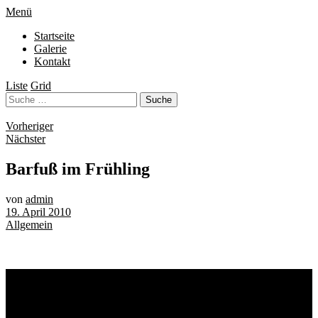
Menü
Startseite
Galerie
Kontakt
Liste
Grid
Vorheriger
Nächster
Barfuß im Frühling
von
admin
19. April 2010
Allgemein
Schlagwörter
Bremen
Blumen
Berlin
Bremen ist schön
Babyfotografie
Bühne