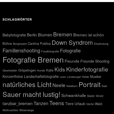
SCHLAGWÖRTER
Bremen
Blumen
Berlin
Bremen ist schön
Babyfotografie
Down Syndrom
Bühne
Cantina Publica
Bürgerpark
Einschulung
Familienshooting
Fotografie
Foodfotografie
Fotografie Bremen
Freunde
Freunde Shooting
Kinderfotografie
Kids
Gröpelingen
Kalle
Geschwister
Hunde
Konzertfotos
Landschaftsfotografie
Musiker
Leon
Lüneburger Heide
natürliches Licht
Portrait
Neele
Newborn
Saal
Sauer macht lustig!
Schwankhalle
Skater
Street
Teens
Tanzen
tanzbar_bremen
Tiere
Urlaub
Wald
Viertel
Weihnachten
Weserwege