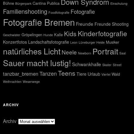
Down Syndrom
Bühne
Cantina Publica
Bürgerpark
Einschulung
Familienshooting
Fotografie
Foodfotografie
Fotografie Bremen
Freunde
Freunde Shooting
Kinderfotografie
Kids
Gröpelingen
Kalle
Geschwister
Hunde
Konzertfotos
Landschaftsfotografie
Musiker
Leon
Lüneburger Heide
natürliches Licht
Portrait
Neele
Newborn
Saal
Sauer macht lustig!
Schwankhalle
Skater
Street
Teens
Tanzen
tanzbar_bremen
Tiere
Urlaub
Wald
Viertel
Weihnachten
Weserwege
ARCHIV
Archiv