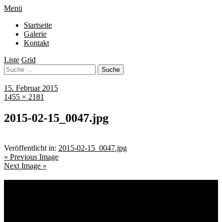
Menü
Startseite
Galerie
Kontakt
Liste
Grid
15. Februar 2015
1455 × 2181
2015-02-15_0047.jpg
Veröffentlicht in:
2015-02-15_0047.jpg
« Previous Image
Next Image »
Schlagwörter
Bremen
Blumen
Berlin
Bremen ist schön
Babyfotografie
Bühne
Down Syndrom
Cantina Publica
Bürgerpark
Einschulung