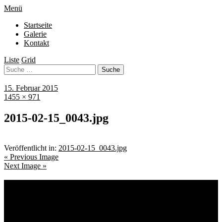
Menü
Startseite
Galerie
Kontakt
Liste
Grid
15. Februar 2015
1455 × 971
2015-02-15_0043.jpg
Veröffentlicht in:
2015-02-15_0043.jpg
« Previous Image
Next Image »
Schlagwörter
Bremen
Blumen
Berlin
Bremen ist schön
Babyfotografie
Bühne
Down Syndrom
Cantina Publica
Bürgerpark
Einschulung