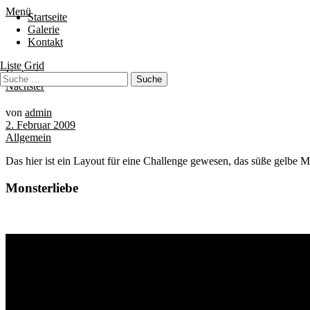
Menü
Startseite
Galerie
Kontakt
Liste
Grid
Vorheriger
Nächster
von
admin
2. Februar 2009
Allgemein
Das hier ist ein Layout für eine Challenge gewesen, das süße gelbe M
Monsterliebe
Schlagwörter
Bremen
Blumen
Berlin
Bremen ist schön
Babyfotografie
Bühne
Bürger
Kin
Kids
Freunde
Freunde Shooting
Gröpelingen
Kalle
Geschwister
Hunde