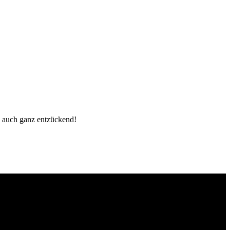
nd auch ganz entzückend!
Fotografie Bremen
ting
Fotografie
Foodfotografie
natürliches Licht
Portrait
Neele
Musiker
Newborn
Saal