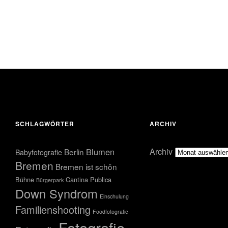
2013
2013
23.
22.
April
April
2013
2013
SCHLAGWÖRTER
ARCHIV
Blumen
Archiv
Berlin
Babyfotografie
Bremen
Bremen ist schön
Bühne
Cantina Publica
Bürgerpark
Down Syndrom
Einschulung
Familienshooting
Foodfotografie
Fotografie