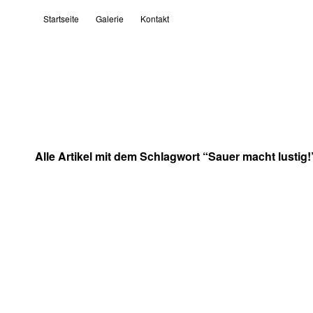
Startseite
Galerie
Kontakt
Alle Artikel mit dem Schlagwort “
Sauer macht lustig!
1.
28.
Mai
April
2013
2013
27.
25.
April
April