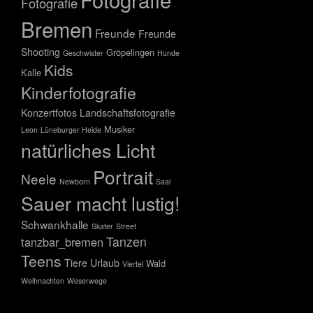
Fotografie
Bremen
Freunde
Freunde
Shooting
Gröpelingen
Geschwister
Hunde
Kids
Kalle
Kinderfotografie
Konzertfotos
Landschaftsfotografie
Musiker
Leon
Lüneburger Heide
natürliches Licht
Portrait
Neele
Newborn
Saal
Sauer macht lustig!
Schwankhalle
Skater
Street
Tanzen
tanzbar_bremen
Teens
Tiere
Urlaub
Wald
Viertel
Weihnachten
Weserwege