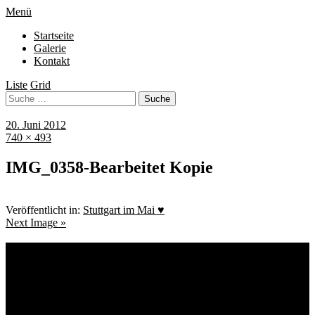
Menü
Startseite
Galerie
Kontakt
Liste
Grid
20. Juni 2012
740 × 493
IMG_0358-Bearbeitet Kopie
Veröffentlicht in:
Stuttgart im Mai ♥
Next Image »
Schlagwörter
Bremen
Blumen
Berlin
Bremen ist schön
Babyfotografie
Bühne
Down Syndrom
Cantina Publica
Bürgerpark
Einschulung