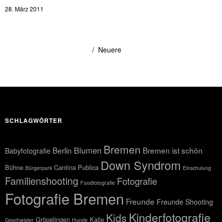
28. März 2011
Neuere
SCHLAGWÖRTER
Bremen
Blumen
Berlin
Bremen ist schön
Babyfotografie
Down Syndrom
Bühne
Cantina Publica
Bürgerpark
Einschulung
Familienshooting
Fotografie
Foodfotografie
Fotografie Bremen
Freunde
Freunde Shooting
Kinderfotografie
Kids
Gröpelingen
Kalle
Geschwister
Hunde