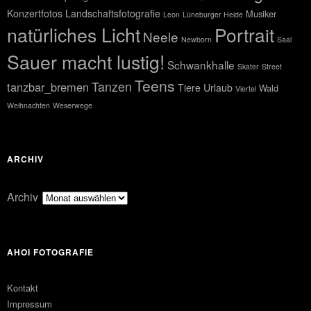
Konzertfotos
Landschaftsfotografie
Musiker
Leon
Lüneburger Heide
natürliches Licht
Portrait
Neele
Newborn
Saal
Sauer macht lustig!
Schwankhalle
Skater
Street
Teens
Tanzen
tanzbar_bremen
Tiere
Urlaub
Wald
Viertel
Weihnachten
Weserwege
ARCHIV
Archiv
AHOI FOTOGRAFIE
Kontakt
Impressum