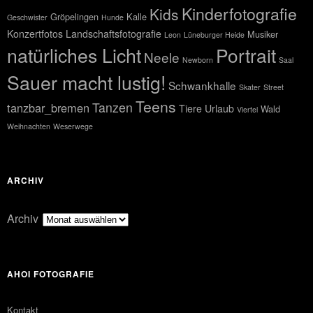
Kinderfotografie
Kids
Gröpelingen
Kalle
Geschwister
Hunde
Konzertfotos
Landschaftsfotografie
Musiker
Leon
Lüneburger Heide
natürliches Licht
Portrait
Neele
Newborn
Saal
Sauer macht lustig!
Schwankhalle
Skater
Street
Teens
Tanzen
tanzbar_bremen
Tiere
Urlaub
Wald
Viertel
Weihnachten
Weserwege
ARCHIV
Archiv
AHOI FOTOGRAFIE
Kontakt