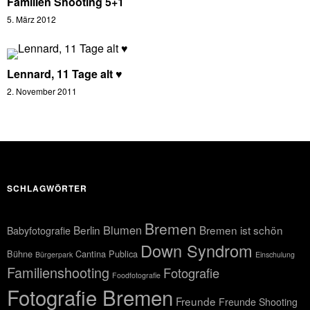
Familien Shooting 5+1
5. März 2012
Lennard, 11 Tage alt ♥
2. November 2011
SCHLAGWÖRTER
Bremen
Blumen
Berlin
Bremen ist schön
Babyfotografie
Down Syndrom
Bühne
Cantina Publica
Bürgerpark
Einschulung
Familienshooting
Fotografie
Foodfotografie
Fotografie Bremen
Freunde
Freunde Shooting