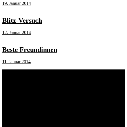
19. Januar 2014
Blitz-Versuch
12. Januar 2014
Beste Freundinnen
11. Januar 2014
Schlagwörter
Bremen
Blumen
Berlin
Bremen ist schön
Babyfotografie
Bühne
Down Syndrom
Cantina Publica
Bürgerpark
Einschulung
Fotografie
Familienshooting
Fotografie
Foodfotografie
Bremen
Freunde
Freunde Shooting
Gröpelingen
Geschwister
Hunde
Kinderfotografie
Kids
Konzertfotos
Kalle
natürliches